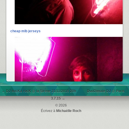
cheap mlb jerseys
←
DJ micKa rocK @ la Sirène 21/11/2015 20h
DuoDimate DJ @ Paris
3.7.15
→
© 2026
Écrivez à
Michaëlle Roch